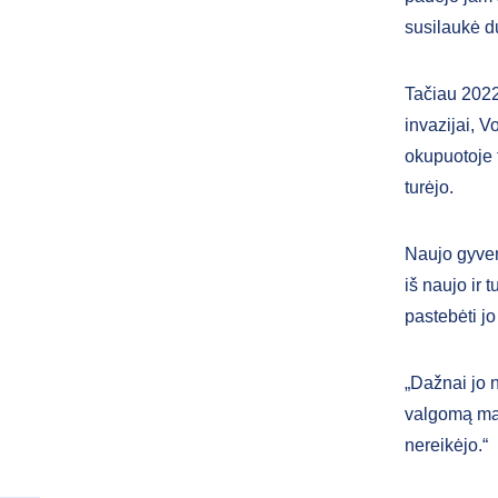
susilaukė du
Tačiau 2022
invazijai, 
okupuotoje t
turėjo.
Naujo gyven
iš naujo ir 
pastebėti jo
„Dažnai jo 
valgomą mai
nereikėjo.“