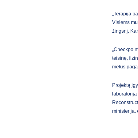
„Terapija pa
Visiems mum
žingsnį. Kar
„Checkpoint
teisinę, fiz
metus pagal
Projektą įgy
laboratorija
Reconstruct
ministerija