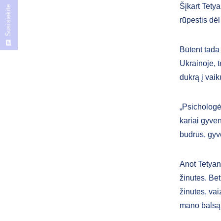
Šįkart Tety
Susisiekite
rūpestis dėl
Būtent tada 
Ukrainoje, 
dukrą į vai
„Psichologė 
kariai gyven
budrūs, gyv
Anot Tetyan
žinutes. Be
žinutes, vai
mano balsą –