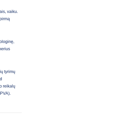
is, vaiku.
 pirmą
ologinę,
nerius
ių tyrimų
nd
o reikalų
CPVA).