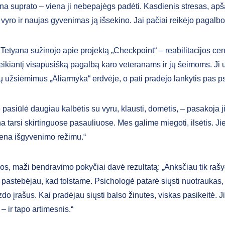
ana suprato – viena ji nebepajėgs padėti. Kasdienis stresas, ap
 vyro ir naujas gyvenimas ją išsekino. Jai pačiai reikėjo pagalbo
Tetyana sužinojo apie projektą „Checkpoint“ – reabilitacijos cen
teikiantį visapusišką pagalbą karo veteranams ir jų šeimoms. Ji 
kų užsiėmimus „Aliarmyka“ erdvėje, o pati pradėjo lankytis pas p
pasiūlė daugiau kalbėtis su vyru, klausti, domėtis, – pasakoja ji. 
a tarsi skirtinguose pasauliuose. Mes galime miegoti, ilsėtis. Ji
ena išgyvenimo režimu.“
os, maži bendravimo pokyčiai davė rezultatą: „Anksčiau tik ra
t pastebėjau, kad tolstame. Psichologė patarė siųsti nuotraukas,
zdo įrašus. Kai pradėjau siųsti balso žinutes, viskas pasikeitė. Ji
 ir tapo artimesnis.“