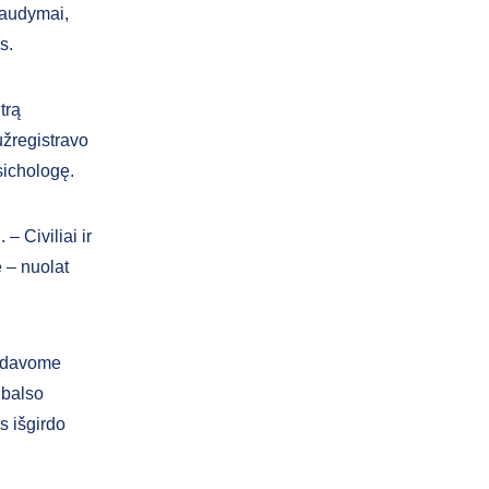
šaudymai,
s.
trą
užregistravo
sichologę.
– Civiliai ir
e – nuolat
šydavome
 balso
s išgirdo