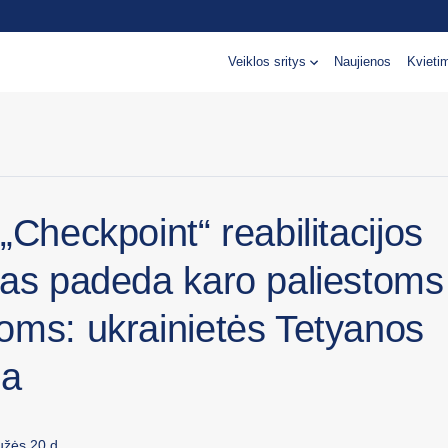
Veiklos sritys
Naujienos
Kvieti
„Checkpoint“ reabilitacijos
ras padeda karo paliestoms
oms: ukrainietės Tetyanos
ja
žės 20 d.