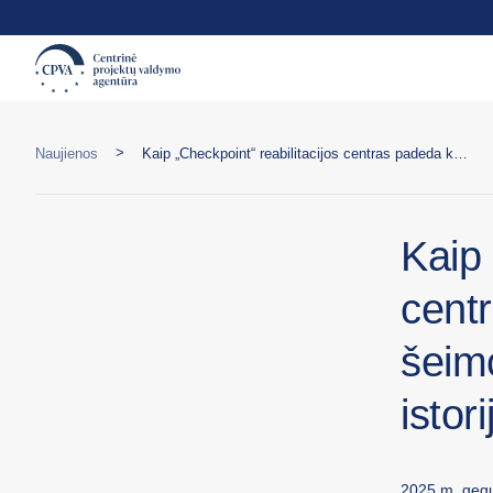
>
Naujienos
Kaip „Checkpoint“ reabilitacijos centras padeda karo paliestoms šeimoms: ukrainietės Tetyanos istorija
Kaip 
cent
šeim
istori
2025 m. gegu