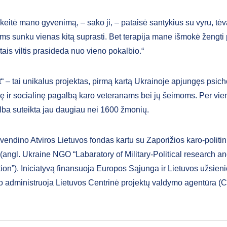
keitė mano gyvenimą, – sako ji, – pataisė santykius su vyru, tėva
s sunku vienas kitą suprasti. Bet terapija mane išmokė žengti
tais viltis prasideda nuo vieno pokalbio.“
“ – tai unikalus projektas, pirmą kartą Ukrainoje apjungęs psich
inę ir socialinę pagalbą karo veteranams bei jų šeimoms. Per vie
ba suteikta jau daugiau nei 1600 žmonių.
vendino Atviros Lietuvos fondas kartu su Zaporižios karo-politin
 (angl. Ukraine NGO “Labaratory of Military-Political research a
ion”). Iniciatyvą finansuoja Europos Sąjunga ir Lietuvos užsieni
, o administruoja Lietuvos Centrinė projektų valdymo agentūra (