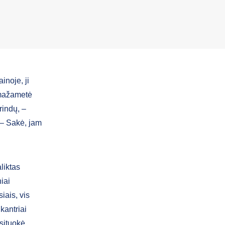
inoje, ji
– mažametė
rindų, –
 – Sakė, jam
liktas
iai
iais, vis
kantriai
situokė,