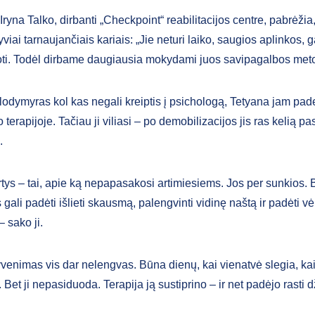
ryna Talko, dirbanti „Checkpoint“ reabilitacijos centre, pabrėžia
tyviai tarnaujančiais kariais: „Jie neturi laiko, saugios aplinkos, 
oti. Todėl dirbame daugiausia mokydami juos savipagalbos met
odymyras kol kas negali kreiptis į psichologą, Tetyana jam pad
terapijoje. Tačiau ji viliasi – po demobilizacijos jis ras kelią pa
.
rtys – tai, apie ką nepapasakosi artimiesiems. Jos per sunkios. 
gali padėti išlieti skausmą, palengvinti vidinę naštą ir padėti vėl
– sako ji.
venimas vis dar nelengvas. Būna dienų, kai vienatvė slegia, kai
 Bet ji nepasiduoda. Terapija ją sustiprino – ir net padėjo rasti