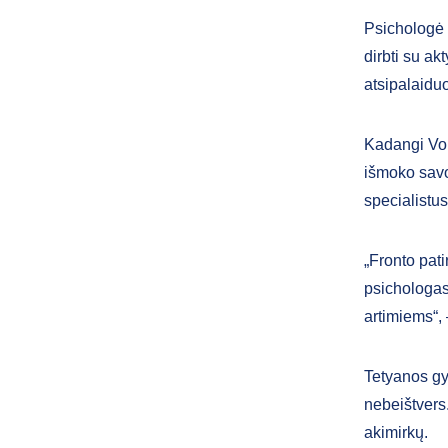
Psichologė I
dirbti su ak
atsipalaidu
Kadangi Vol
išmoko savo 
specialistus
„Fronto pati
psichologas 
artimiems“, 
Tetyanos gy
nebeištvers.
akimirkų.