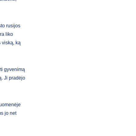
to rusijos
ra liko
 viską, ką
rti gyvenimą
ą. Ji pradėjo
riuomenėje
s jo net