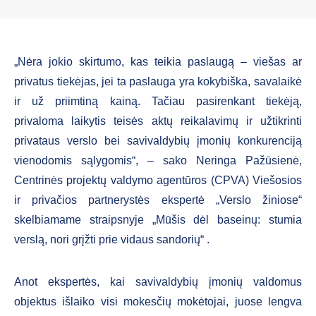
„Nėra jokio skirtumo, kas teikia paslaugą – viešas ar
privatus tiekėjas, jei ta paslauga yra kokybiška, savalaikė
ir už priimtiną kainą. Tačiau pasirenkant tiekėją,
privaloma laikytis teisės aktų reikalavimų ir užtikrinti
privataus verslo bei savivaldybių įmonių konkurenciją
vienodomis sąlygomis“, – sako Neringa Pažūsienė,
Centrinės projektų valdymo agentūros (CPVA) Viešosios
ir privačios partnerystės ekspertė „Verslo žiniose“
skelbiamame straipsnyje „Mūšis dėl baseinų: stumia
verslą, nori grįžti prie vidaus sandorių“ .
Anot ekspertės, kai savivaldybių įmonių valdomus
objektus išlaiko visi mokesčių mokėtojai, juose lengva