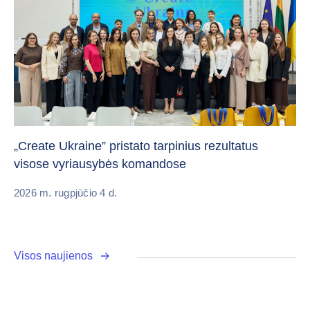
Da
„Create Ukraine” pristato tarpinius rezultatus
pa
visose vyriausybės komandose
20
2026 m. rugpjūčio 4 d.
Visos naujienos