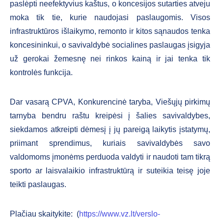
paslėpti neefektyvius kaštus, o koncesijos sutarties atveju
moka tik tie, kurie naudojasi paslaugomis. Visos
infrastruktūros išlaikymo, remonto ir kitos sąnaudos tenka
koncesininkui, o savivaldybė socialines paslaugas įsigyja
už gerokai žemesnę nei rinkos kainą ir jai tenka tik
kontrolės funkcija.
Dar vasarą CPVA, Konkurencinė taryba, Viešųjų pirkimų
tarnyba bendru raštu kreipėsi į šalies savivaldybes,
siekdamos atkreipti dėmesį į jų pareigą laikytis įstatymų,
priimant sprendimus, kuriais savivaldybės savo
valdomoms įmonėms perduoda valdyti ir naudoti tam tikrą
sporto ar laisvalaikio infrastruktūrą ir suteikia teisę joje
teikti paslaugas.
Plačiau skaitykite: (
https://www.vz.lt/verslo-