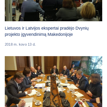
Lietuvos ir Latvijos ekspertai pradėjo Dvynių
projekto įgyvendinimą Makedonijoje
2018 m. kovo 13 d.