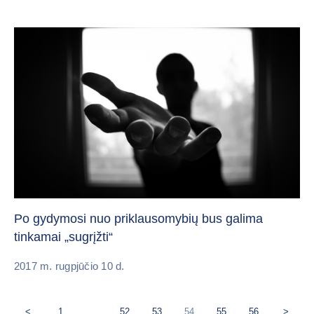
Po gydymosi nuo priklausomybių bus galima
tinkamai „sugrįžti“
2017 m. rugpjūčio 10 d.
<
1
…
52
53
54
55
56
>