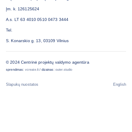
Įm. k. 126125624
A.s. LT 63 4010 0510 0473 3444
Tel.
S. Konarskio g. 13, 03109 Vilnius
© 2024 Centrinė projektų valdymo agentūra
sprendimas:
vcreate.lt
/ dizainas:
outer.studio
Slapukų nuostatos
English