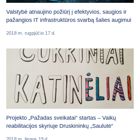
Valstybė atnaujino požiūrį į efektyvios, saugios ir
pažangios IT infrastruktūros svarbą šalies augimui
2018 m. rugpjūčio 17 d.
Projekto „Pažadas sveikatai“ startas – Vaikų
reabilitacijos skyriuje Druskininkų „Saulutė“
2018 m. liepos 19 d.