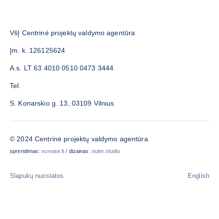
VšĮ Centrinė projektų valdymo agentūra
Įm. k. 126125624
A.s. LT 63 4010 0510 0473 3444
Tel.
S. Konarskio g. 13, 03109 Vilnius
© 2024 Centrinė projektų valdymo agentūra
sprendimas:
vcreate.lt
/ dizainas:
outer.studio
Slapukų nuostatos
English