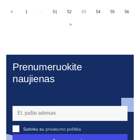
<
1
…
51
52
53
54
55
56
>
Prenumeruokite
naujienas
Sutinku su
privatumo politika