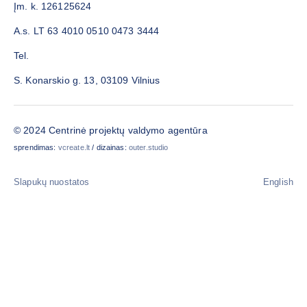
Įm. k. 126125624
A.s. LT 63 4010 0510 0473 3444
Tel.
S. Konarskio g. 13, 03109 Vilnius
© 2024 Centrinė projektų valdymo agentūra
sprendimas:
vcreate.lt
/ dizainas:
outer.studio
Slapukų nuostatos
English