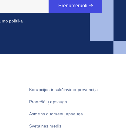
Prenumeruoti
umo politika
Korupcijos ir sukčiavimo prevencija
Pranešėjų apsauga
Asmens duomenų apsauga
Svetainės medis