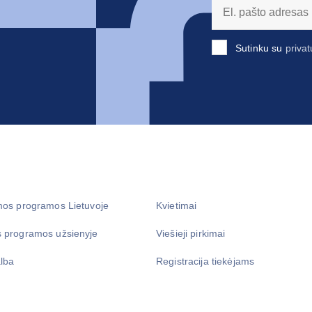
Sutinku su
privat
mos programos Lietuvoje
Kvietimai
 programos užsienyje
Viešieji pirkimai
lba
Registracija tiekėjams