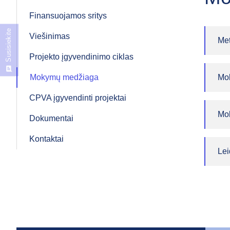
Finansuojamos sritys
Susisiekite
Viešinimas
Met
Projekto įgyvendinimo ciklas
Mokymų medžiaga
Mo
CPVA įgyvendinti projektai
Mok
Dokumentai
Kontaktai
Lei