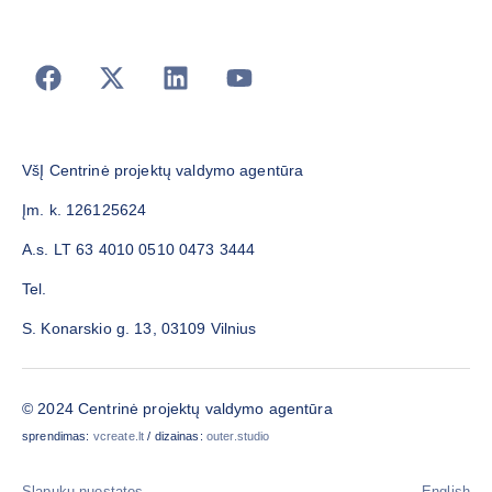
VšĮ Centrinė projektų valdymo agentūra
Įm. k. 126125624
A.s. LT 63 4010 0510 0473 3444
Tel.
S. Konarskio g. 13, 03109 Vilnius
© 2024 Centrinė projektų valdymo agentūra
sprendimas:
vcreate.lt
/ dizainas:
outer.studio
Slapukų nuostatos
English