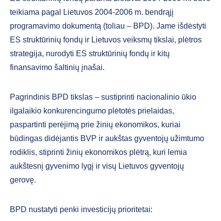
teikiama pagal Lietuvos 2004-2006 m. bendrąjį
programavimo dokumentą (toliau – BPD). Jame išdėstyti
ES struktūrinių fondų ir Lietuvos veiksmų tikslai, plėtros
strategija, nurodyti ES struktūrinių fondų ir kitų
finansavimo šaltinių įnašai.
Pagrindinis BPD tikslas – sustiprinti nacionalinio ūkio
ilgalaikio konkurencingumo plėtotės prielaidas,
paspartinti perėjimą prie žinių ekonomikos, kuriai
būdingas didėjantis BVP ir aukštas gyventojų užimtumo
rodiklis, stiprinti žinių ekonomikos plėtrą, kuri lemia
aukštesnį gyvenimo lygį ir visų Lietuvos gyventojų
gerovę.
BPD nustatyti penki investicijų prioritetai: