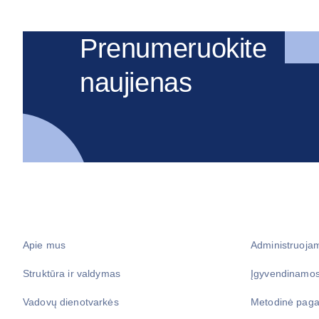
Prenumeruokite
naujienas
Apie mus
Administruoja
Struktūra ir valdymas
Įgyvendinamos
Vadovų dienotvarkės
Metodinė paga