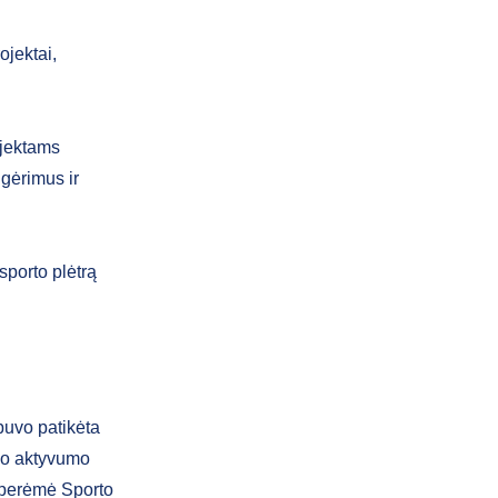
ojektai,
ojektams
 gėrimus ir
sporto plėtrą
buvo patikėta
nio aktyvumo
 perėmė Sporto