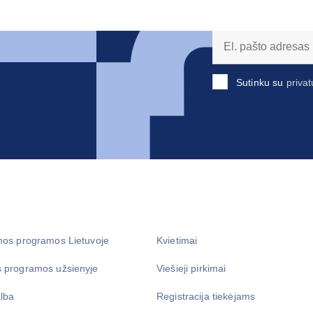
Sutinku su
privat
mos programos Lietuvoje
Kvietimai
 programos užsienyje
Viešieji pirkimai
lba
Registracija tiekėjams