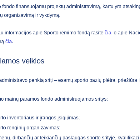
 fondo finansuojamų projektų administravimą, kartu yra atsakin
mų organizavimą ir vykdymą.
u informacijos apie Sporto rėmimo fondą rasite
čia
, o apie Naci
ūrą
čia
.
amos veiklos
ministravo penktą sritį – esamų sporto bazių plėtra, priežiūra 
mo mainų paramos fondo administruojamos sritys:
rto inventoriaus ir įrangos įsigijimas;
rto renginių organizavimas;
enų, dirbančių ar teikiančių paslaugas sporto srityje, kvalifikaci