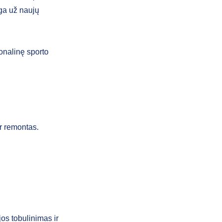
ga už naujų
onalinę sporto
ir remontas.
jos tobulinimas ir