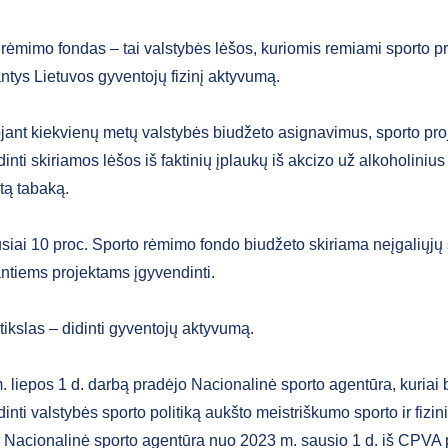
rėmimo fondas – tai valstybės lėšos, kuriomis remiami sporto pr
ntys Lietuvos gyventojų fizinį aktyvumą.
jant kiekvienų metų valstybės biudžeto asignavimus, sporto pr
inti skiriamos lėšos iš faktinių įplaukų iš akcizo už alkoholinius
tą tabaką.
iai 10 proc. Sporto rėmimo fondo biudžeto skiriama neįgaliųjų 
antiems projektams įgyvendinti.
ikslas – didinti gyventojų aktyvumą.
 liepos 1 d. darbą pradėjo Nacionalinė sporto agentūra, kuriai 
inti valstybės sporto politiką aukšto meistriškumo sporto ir fizi
e. Nacionalinė sporto agentūra nuo 2023 m. sausio 1 d. iš CPVA