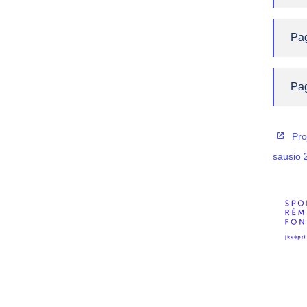
Pag
Pag
Pro
sausio 