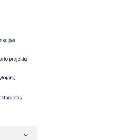
nkcijas:
orto projektų
tojais;
eklaruotas