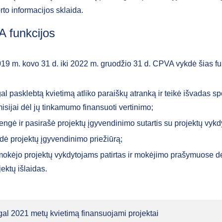
rto informacijos sklaida.
 funkcijos
19 m. kovo 31 d. iki 2022 m. gruodžio 31 d. CPVA vykdė šias fu
al pasklebtą kvietimą atliko paraiškų atranką ir teikė išvadas sp
isijai dėl jų tinkamumo finansuoti vertinimo;
engė ir pasirašė projektų įgyvendinimo sutartis su projektų vykdy
dė projektų įgyvendinimo priežiūrą;
okėjo projektų vykdytojams patirtas ir mokėjimo prašymuose d
jektų išlaidas.
al 2021 metų kvietimą finansuojami projektai