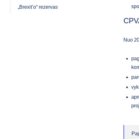
spo
„Brexit’o“ rezervas
CPVA
Nuo 20
pag
kom
par
vyk
apm
pro
Pag