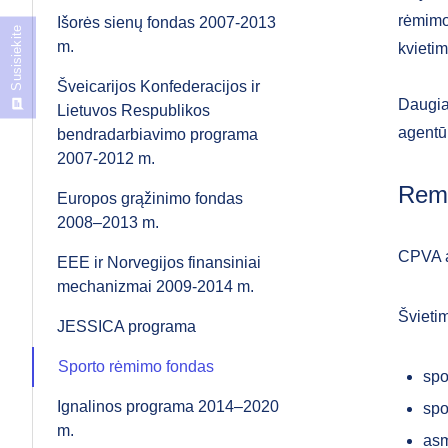
rėmimo
Išorės sienų fondas 2007-2013
Susisiekite
m.
kvieti
Šveicarijos Konfederacijos ir
Daugia
Lietuvos Respublikos
agent
bendradarbiavimo programa
2007-2012 m.
Remi
Europos grąžinimo fondas
2008–2013 m.
CPVA ad
EEE ir Norvegijos finansiniai
mechanizmai 2009-2014 m.
Švieti
JESSICA programa
Sporto rėmimo fondas
spo
Ignalinos programa 2014–2020
spo
m.
asm