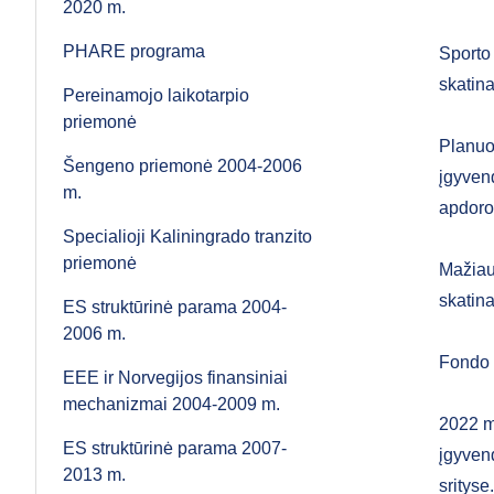
2020 m.
PHARE programa
Sporto 
skatina
Pereinamojo laikotarpio
priemonė
Planuo
Šengeno priemonė 2004-2006
įgyvend
m.
apdoro
Specialioji Kaliningrado tranzito
priemonė
Mažiaus
skatin
ES struktūrinė parama 2004-
2006 m.
Fondo t
EEE ir Norvegijos finansiniai
mechanizmai 2004-2009 m.
2022 m.
ES struktūrinė parama 2007-
įgyvend
2013 m.
sritys